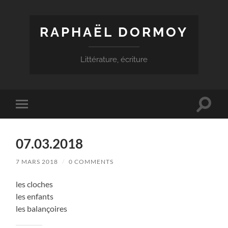
RAPHAËL DORMOY
Littérature, écriture
Toggle
Toggle
search
mobile
field
menu
07.03.2018
7 MARS 2018
/
0 COMMENTS
les cloches
les enfants
les balançoires