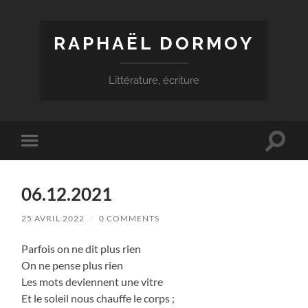
RAPHAËL DORMOY
Littérature, écriture
Toggle
Toggle
search
mobile
field
menu
06.12.2021
25 AVRIL 2022
/
0 COMMENTS
Parfois on ne dit plus rien
On ne pense plus rien
Les mots deviennent une vitre
Et le soleil nous chauffe le corps ;