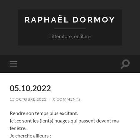
RAPHAËL DORMOY
Littérature, écriture
Toggle
Toggle
search
mobile
field
menu
05.10.2022
15 OCTOBRE 2022
/
0 COMMENTS
Rendre son temps plus excitant.
Ici, ce sont les (lents) nuages qui passent devant ma
fenêtre.
Je cherche ailleurs :