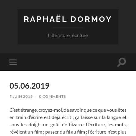
RAPHAËL DORMOY
Littérature, écriture
Toggle
Toggle
search
mobile
field
menu
05.06.2019
7 JUIN 2019
/
0 COMMENTS
C’est étrange, croyez-moi, de savoir que ce que vous êtes
en train d’écrire est déjà écrit ; ça laisse sur la langue et
sous les doigts un goût de bizarre. L’écriture, les mots,
révèlent un film ; passer du fil au film ; l’écriture n’est plus