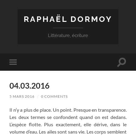
RAPHAËL DORMOY
Littérature, écriture
Toggle
Toggle
search
mobile
field
menu
04.03.2016
5 MARS 2016
/
0 COMMENTS
Il n’y a plus de place. Un point. Presque en transparence.
Les deux termes se confondent quand on est dedans.
L’espèce flotte. Plus exactement, elle dérive, dans le
volume d’eau. Les ailes sont sans vie. Les corps semblent