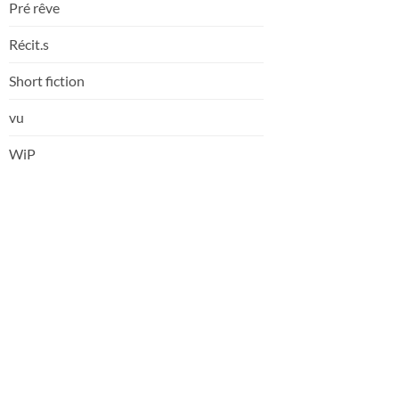
Pré rêve
Récit.s
Short fiction
vu
WiP