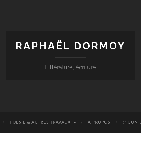
RAPHAËL DORMOY
Littérature, écriture
POÉSIE & AUTRES TRAVAUX
À PROPOS
@ CONT