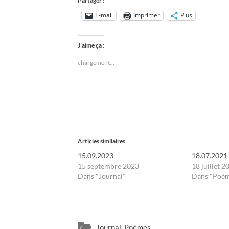
Partager :
E-mail
Imprimer
Plus
J’aime ça :
chargement…
Articles similaires
15.09.2023
18.07.2021
15 septembre 2023
18 juillet 2
Dans "Journal"
Dans "Poè
Journal
,
Poèmes