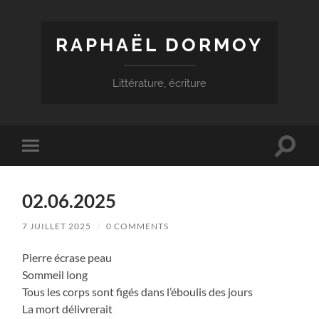
RAPHAËL DORMOY
Littérature, écriture
Toggle
Toggle
search
mobile
field
menu
02.06.2025
7 JUILLET 2025
/
0 COMMENTS
Pierre écrase peau
Sommeil long
Tous les corps sont figés dans l’éboulis des jours
La mort délivrerait