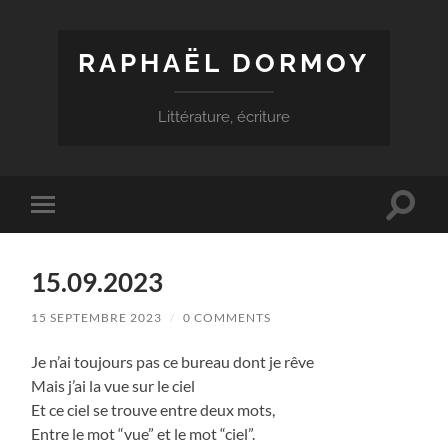
RAPHAËL DORMOY
Littérature, écriture
Toggle
Toggle
search
mobile
field
menu
15.09.2023
15 SEPTEMBRE 2023
/
0 COMMENTS
Je n’ai toujours pas ce bureau dont je rêve
Mais j’ai la vue sur le ciel
Et ce ciel se trouve entre deux mots,
Entre le mot “vue” et le mot “ciel”.