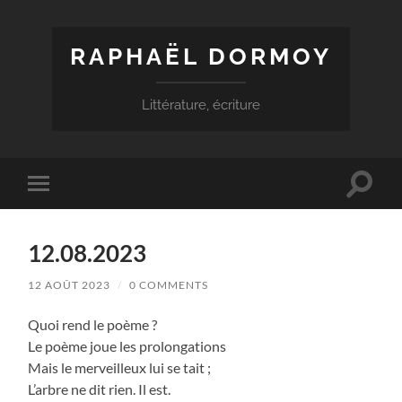
RAPHAËL DORMOY
Littérature, écriture
Toggle
Toggle
search
mobile
field
menu
12.08.2023
12 AOÛT 2023
/
0 COMMENTS
Quoi rend le poème ?
Le poème joue les prolongations
Mais le merveilleux lui se tait ;
L’arbre ne dit rien. Il est.