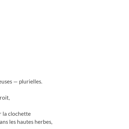
uses — plurielles.
roit,
er la clochette
dans les hautes herbes,