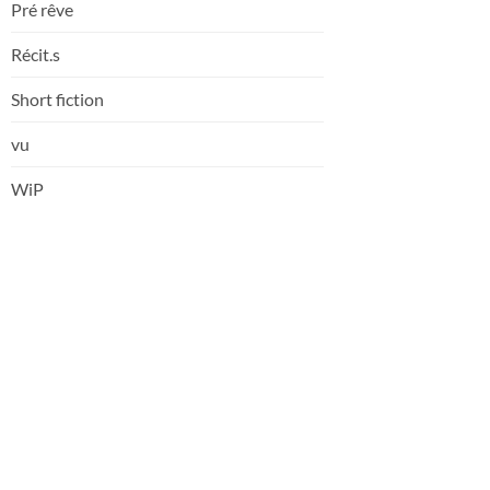
Pré rêve
Récit.s
Short fiction
vu
WiP