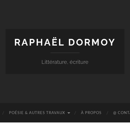
RAPHAËL DORMOY
Littérature, écriture
POÉSIE & AUTRES TRAVAUX
À PROPOS
@ CONT