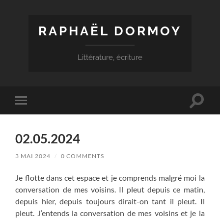
RAPHAËL DORMOY
Littérature, écriture
Toggle
Toggle
search
mobile
field
menu
02.05.2024
3 MAI 2024
/
0 COMMENTS
Je flotte dans cet espace et je comprends malgré moi la
conversation de mes voisins. Il pleut depuis ce matin,
depuis hier, depuis toujours dirait-on tant il pleut. Il
pleut. J’entends la conversation de mes voisins et je la