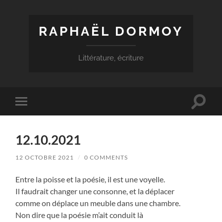
RAPHAËL DORMOY
Littérature, écriture
Toggle
Toggle
search
mobile
field
menu
12.10.2021
12 OCTOBRE 2021
/
0 COMMENTS
Entre la poisse et la poésie, il est une voyelle.
Il faudrait changer une consonne, et la déplacer
comme on déplace un meuble dans une chambre.
Non dire que la poésie m’ait conduit là