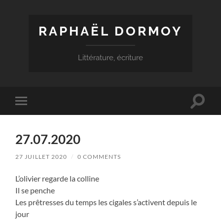
RAPHAËL DORMOY
Littérature, écriture
Toggle
Toggle
search
mobile
field
menu
27.07.2020
27 JUILLET 2020
/
0 COMMENTS
L’olivier regarde la colline
Il se penche
Les prêtresses du temps les cigales s’activent depuis le
jour