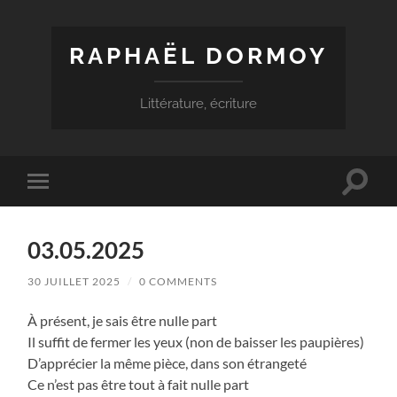
RAPHAËL DORMOY
Littérature, écriture
Toggle
Toggle
search
mobile
field
menu
03.05.2025
30 JUILLET 2025
/
0 COMMENTS
À présent, je sais être nulle part
Il suffit de fermer les yeux (non de baisser les paupières)
D’apprécier la même pièce, dans son étrangeté
Ce n’est pas être tout à fait nulle part